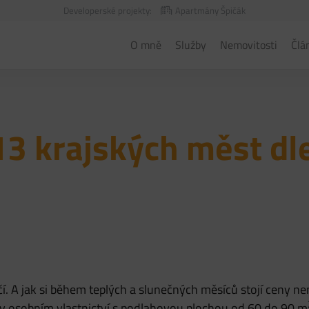
Developerské projekty:
Apartmány Špičák
O mně
Služby
Nemovitosti
Člá
13 krajských měst dl
čí. A jak si během teplých a slunečných měsíců stojí ceny n
ů v osobním vlastnictví s podlahovou plochou od 60 do 90 m