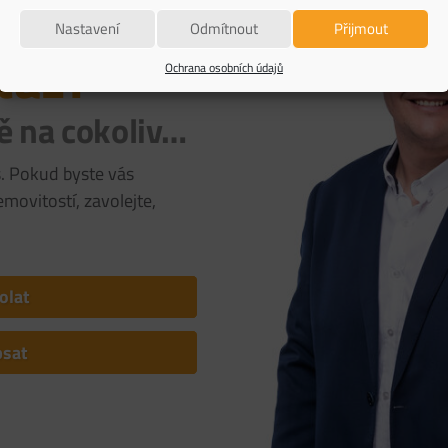
Nastavení
Odmítnout
Přijmout
taz?
Ochrana osobních údajů
ě na cokoliv…
s. Pokud byste vás
movitostí, zavolejte,
olat
psat