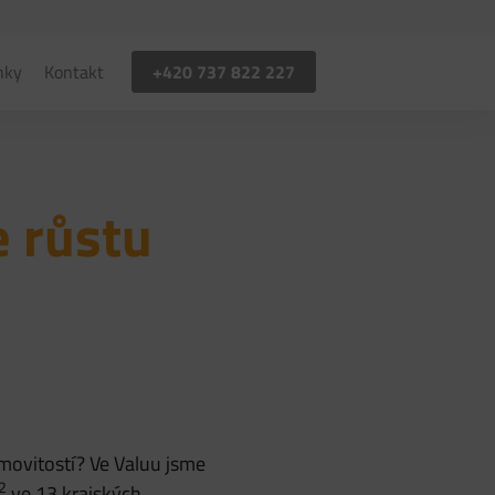
+420 737 822 227
nky
Kontakt
e růstu
emovitostí? Ve Valuu jsme
2
ve 13 krajských