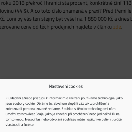
 roku 2018 překročil hranici sta procent, konkrétně činí 118
ovinu (44 %). A co toto číslo znamená v praxi? Před třemi let
 Kč. Loni by vás ten stejný byt vyšel na 1 880 000 Kč a dnes
inzerované ceny od těch prodejních najdete v článku
zde
.
Nastavení cookies
K ukládání a/nebo přístupu k informacím o zařízení používáme technologie, jako
jsou soubory cookie. Děláme to, abychom zlepšili zážitek z prohlížení a
zobrazovali personalizované reklamy. Souhlas s těmito technologiemi nám
umožní zpracovávat údaje, jako je chování při procházení nebo jedinečná ID na
tomto webu. Nesouhlas nebo odvolání souhlasu může nepříznivě ovlivnit určité
vlastnosti a funkce.