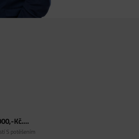
00,-Kč.…
stí S potěšením