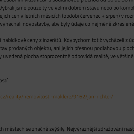
Vybrali jsme pouze ty ve velmi dobrém stavu nebo po kompl
jejich cen v letních měsících (období červenec + srpen) v r
 vynechali novostavby, aby byly údaje co nejméně zkreslené
i nabídkové ceny z inzerátů. Kdybychom totiž vycházeli z ú
 stav prodaných objektů, ani jejich přesnou podlahovou ploc
y uvedená plocha stoprocentně odpovídá realitě, ve většině z
ostí
cz/reality/nemovitosti-maklere/9162/jan-richter/
 městech se značně zvýšily. Nejvýraznější zdražování nast