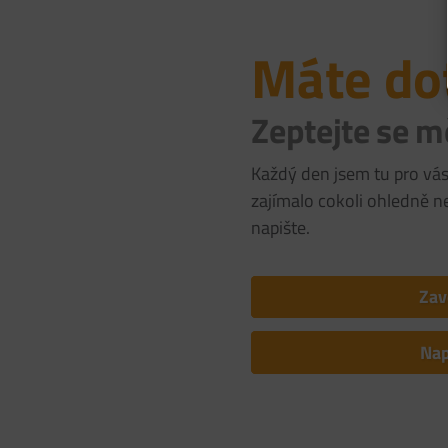
Máte do
Zeptejte se m
Každý den jsem tu pro vá
zajímalo cokoli ohledně ne
napište.
Zav
Na