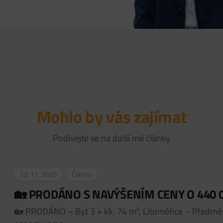
Mohlo by vás zajímat
Podívejte se na další mé články
23. 11. 2025
Články
🏡 PRODÁNO S NAVÝŠENÍM CENY O 440 0
🏡 PRODÁNO – Byt 3 + kk, 74 m², Litoměřice – Předmě