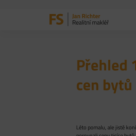
Přehled 
cen bytů
Léto pomalu, ale jistě kon
porovnali ceny tisíce byt