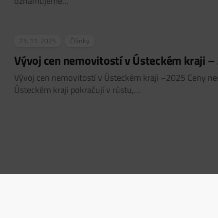
oznamujeme…
23. 11. 2025
Články
Vývoj cen nemovitostí v Ústeckém kraji –
Vývoj cen nemovitostí v Ústeckém kraji –2025 Ceny ne
Ústeckém kraji pokračují v růstu,…