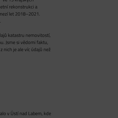
etní rekonstrukci a
ozmezí let 2018–2021.
.
dajů katastru nemovitostí,
hu. Jsme si vědomi faktu,
 nich je ale víc údajů než
alo v Ústí nad Labem, kde