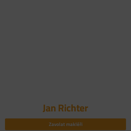
jednotka
248 m²,
3+kk Úštěk
Kamenický
Šenov
2 200 000
Kč
2 890 000
Kč
Včetně
Včetně
právního
právního
servisu,
servisu,
advokátní
advokátní
úschovy a
úschovy a
provize
provize
realitní
realitní
kanceláře
Detail
kanceláře
nemovitosti
Detail
nemovitosti
Jan Richter
Zavolat makléři