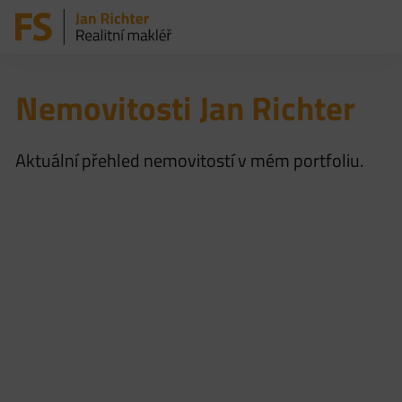
Nemovitosti Jan Richter
Aktuální přehled nemovitostí v mém portfoliu.
Exkluzivně
Exkluzivně
Exkluzivně
Exkluzivně
Prodej bytu
Rozsáhlý
Prodej
Prodej
4+1, 86 m²,
zemědělský
rodinného
rodinného
Ústí nad
areál s
domu 113
domu 5+kk ,
Labem –
pozemky o
m², se
se zahradou
Severní
výměře
zahradou 1
1550 m²,
Terasa
téměř 3 ha v
057 m² –
Liběšice