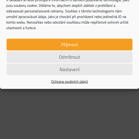
Načíst další
jsou soubory cookie. Děláme to, abychom zlepšili zážitek z prohlížení a
zobrazovali personalizované reklamy. Souhlas s těmito technologiemi nám
umožní zpracovávat údaje, jako je chování při procházení nebo jedinečná ID na
tomto webu. Nesouhlas nebo odvolání souhlasu může nepříznivě ovlivnit určité
vlastnosti a funkce.
Přijmout
PRODÁNO
PRODÁNO
PRODÁNO
PRODÁNO
Prodej bytu
Rodinný
Prostorný
Byt 1+1 s
Odmítnout
3+kk 74 m²,
dům 4+kk
rodinný dům
nádherným
Litoměřice –
typ
se dvěma
výhledem –
Nastavení
Předměstí
Bungalov na
bytovými
Skalka, Ústí
pozemku
jednotkami
nad Labem
4 390 000
Kč
Ochrana osobních údajů
956 m2-
(5+kk a
990 000
Kč
Včetně
Spořice
2+kk) a
Včetně
právního
bazénem
8 990 000,-
Kč
právního
servisu,
10 990 000
Kč
Včetně
servisu,
advokátní
Včetně
právního
advokátní
úschovy a
právního
servisu,
úschovy a
provize
servisu,
advokátní
provize
realitní
advokátní
úschovy a
realitní
kanceláře