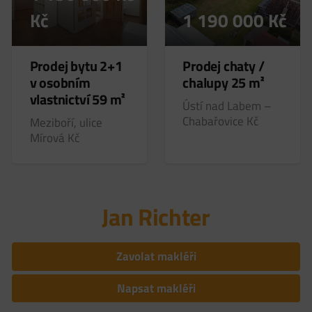
Kč
1 190 000
Kč
Prodej bytu 2+1
Prodej chaty /
v osobním
chalupy 25 m²
vlastnictví 59 m²
Ústí nad Labem –
Chabařovice
Kč
Meziboří, ulice
Mírová
Kč
Jan Richter
Zavolat makléři
Napsat makléři