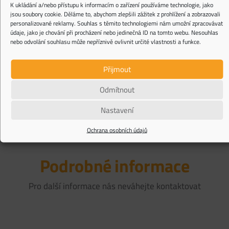
K ukládání a/nebo přístupu k informacím o zařízení používáme technologie, jako
jsou soubory cookie. Děláme to, abychom zlepšili zážitek z prohlížení a zobrazovali
personalizované reklamy. Souhlas s těmito technologiemi nám umožní zpracovávat
údaje, jako je chování při procházení nebo jedinečná ID na tomto webu. Nesouhlas
nebo odvolání souhlasu může nepříznivě ovlivnit určité vlastnosti a funkce.
Upozorňujeme, že všechny kontaktní formuláře na této internetové stránce jsou
chráněny službou reCAPTCHA, na kterou se vztahují
Privacy Policy
a
Terms of Service
Přijmout
společnosti Google.
Odmítnout
Nastavení
Ochrana osobních údajů
Podrobné informace
Pro další informace nás neváhejte kontaktovat