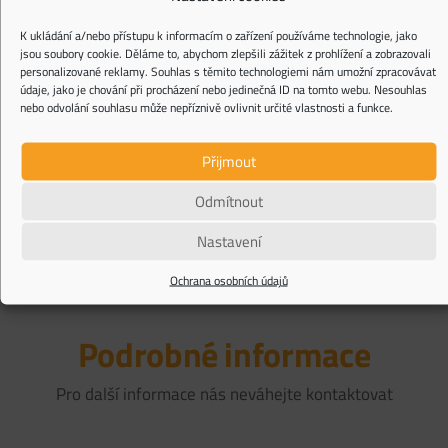
K ukládání a/nebo přístupu k informacím o zařízení používáme technologie, jako
jsou soubory cookie. Děláme to, abychom zlepšili zážitek z prohlížení a zobrazovali
personalizované reklamy. Souhlas s těmito technologiemi nám umožní zpracovávat
údaje, jako je chování při procházení nebo jedinečná ID na tomto webu. Nesouhlas
nebo odvolání souhlasu může nepříznivě ovlivnit určité vlastnosti a funkce.
Upozorňujeme, že všechny kontaktní formuláře na této internetové stránce jsou
chráněny službou reCAPTCHA, na kterou se vztahují
Privacy Policy
a
Terms of Service
Přijmout
společnosti Google.
Odmítnout
Nastavení
Ochrana osobních údajů
Podrobné informace
Pro další informace nás neváhejte kontaktovat