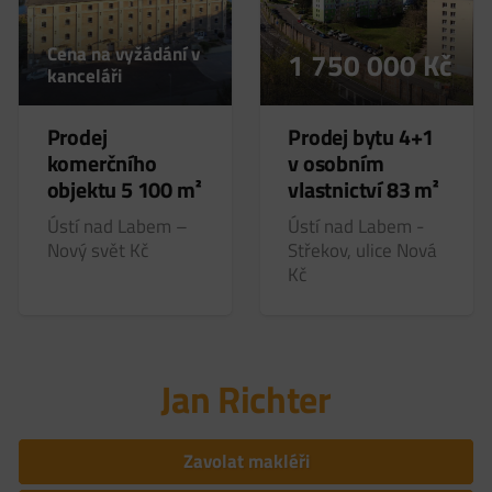
Cena na vyžádání v
1 750 000
Kč
kanceláři
Prodej
Prodej bytu 4+1
komerčního
v osobním
objektu 5 100 m²
vlastnictví 83 m²
Ústí nad Labem –
Ústí nad Labem -
Nový svět
Kč
Střekov, ulice Nová
Kč
Jan Richter
Zavolat makléři