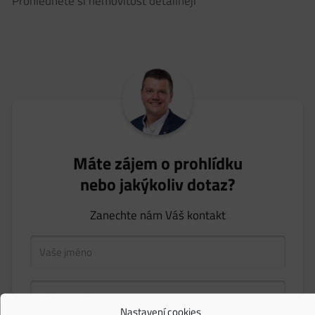
Prohlédněte si nemovitost detailněji
Máte zájem o prohlídku
nebo jakýkoliv dotaz?
Zanechte nám Váš kontakt
Nastavení cookies