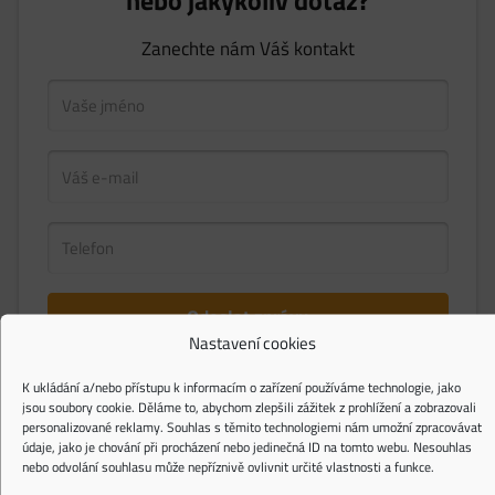
Zanechte nám Váš kontakt
Nastavení cookies
Upozorňujeme, že všechny kontaktní formuláře na této internetové stránce jsou
chráněny službou reCAPTCHA, na kterou se vztahují
Privacy Policy
a
Terms of Service
K ukládání a/nebo přístupu k informacím o zařízení používáme technologie, jako
společnosti Google.
jsou soubory cookie. Děláme to, abychom zlepšili zážitek z prohlížení a zobrazovali
personalizované reklamy. Souhlas s těmito technologiemi nám umožní zpracovávat
údaje, jako je chování při procházení nebo jedinečná ID na tomto webu. Nesouhlas
nebo odvolání souhlasu může nepříznivě ovlivnit určité vlastnosti a funkce.