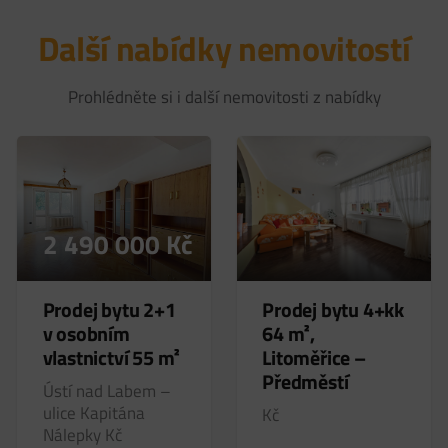
Další nabídky nemovitostí
Prohlédněte si i další nemovitosti z nabídky
2 490 000
Kč
Prodej bytu 2+1
Prodej bytu 4+kk
v osobním
64 m²,
vlastnictví 55 m²
Litoměřice –
Předměstí
Ústí nad Labem –
ulice Kapitána
Kč
Nálepky
Kč