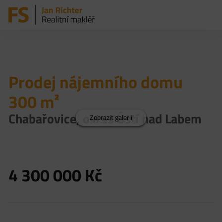
Prodej nájemního domu
300 m²
Chabařovice, okres Ústí nad Labem
Zobrazit galerii
4 300 000
Kč