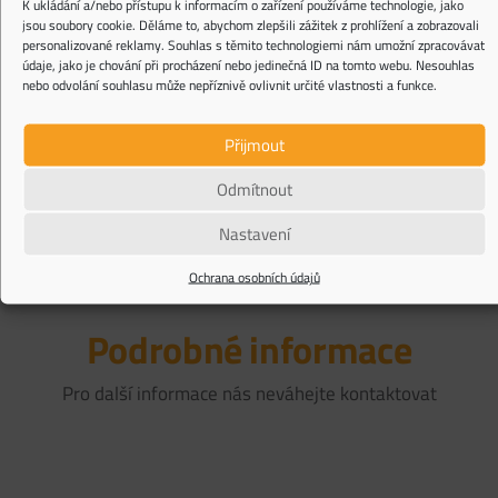
K ukládání a/nebo přístupu k informacím o zařízení používáme technologie, jako
jsou soubory cookie. Děláme to, abychom zlepšili zážitek z prohlížení a zobrazovali
personalizované reklamy. Souhlas s těmito technologiemi nám umožní zpracovávat
údaje, jako je chování při procházení nebo jedinečná ID na tomto webu. Nesouhlas
nebo odvolání souhlasu může nepříznivě ovlivnit určité vlastnosti a funkce.
Upozorňujeme, že všechny kontaktní formuláře na této internetové stránce jsou
chráněny službou reCAPTCHA, na kterou se vztahují
Privacy Policy
a
Terms of Service
společnosti Google.
Přijmout
Odmítnout
Nastavení
Ochrana osobních údajů
Podrobné informace
Pro další informace nás neváhejte kontaktovat