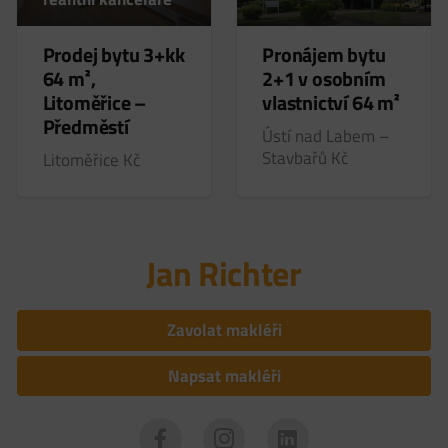
Prodej bytu 3+kk
Pronájem bytu
64 m²,
2+1 v osobním
Litoměřice –
vlastnictví 64 m²
Předměstí
Ústí nad Labem –
Stavbařů
Kč
Litoměřice
Kč
Jan Richter
Zavolat makléři
Napsat makléři