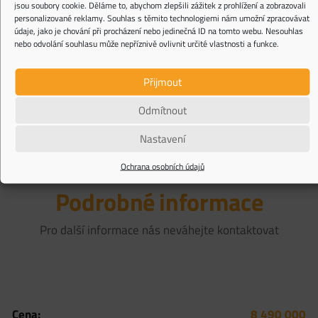
jsou soubory cookie. Děláme to, abychom zlepšili zážitek z prohlížení a zobrazovali
personalizované reklamy. Souhlas s těmito technologiemi nám umožní zpracovávat
údaje, jako je chování při procházení nebo jedinečná ID na tomto webu. Nesouhlas
nebo odvolání souhlasu může nepříznivě ovlivnit určité vlastnosti a funkce.
Upozorňujeme, že všechny kontaktní formuláře na této internetové stránce jsou
chráněny službou reCAPTCHA, na kterou se vztahují
Privacy Policy
a
Terms of Service
společnosti Google.
Přijmout
Odmítnout
Nastavení
Ochrana osobních údajů
Podrobné informace
Pro další informace nás neváhejte kontaktovat
Cena:
8 490 000