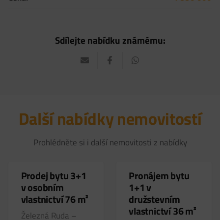
Sdílejte nabídku známému:
Další nabídky nemovitostí
3 850 000
Kč
Prohlédněte si i další nemovitosti z nabídky
Prodej bytu 3+1
Pronájem bytu
v osobním
1+1 v
vlastnictví 76 m²
družstevním
vlastnictví 36 m²
Železná Ruda –