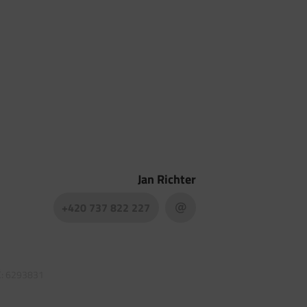
Jan Richter
+420 737 822 227
IČ: 6293831