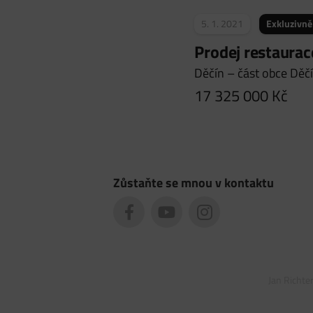
5. 1. 2021
Exkluzivně
Prodej restaurac
Děčín – část obce Děč
17 325 000
Kč
Zůstaňte se mnou v kontaktu
Jan Richte