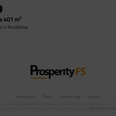
e 401 m²
ín V-Rozbělesy
Nemovitosti
Články
Ochrana údajů
Cookies
r je nezávislým podnikatelem podnikajícím na základě živnostenského listu, 
Copyright ©
realitní makléř Jan Richter, navrhla a spravuje
Agentura maveb