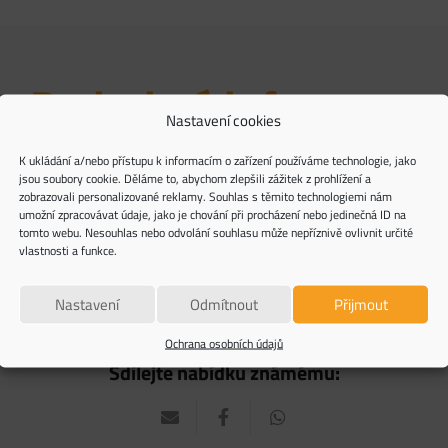
Podrobné informace
Nastavení cookies
Pro další informace nás neváhejte kontaktovat
K ukládání a/nebo přístupu k informacím o zařízení používáme technologie, jako
jsou soubory cookie. Děláme to, abychom zlepšili zážitek z prohlížení a
zobrazovali personalizované reklamy. Souhlas s těmito technologiemi nám
umožní zpracovávat údaje, jako je chování při procházení nebo jedinečná ID na
tomto webu. Nesouhlas nebo odvolání souhlasu může nepříznivě ovlivnit určité
vlastnosti a funkce.
2 200 000
Nastavení
Odmítnout
Přijmout
Ochrana osobních údajů
Sdílejte nabídku známému: