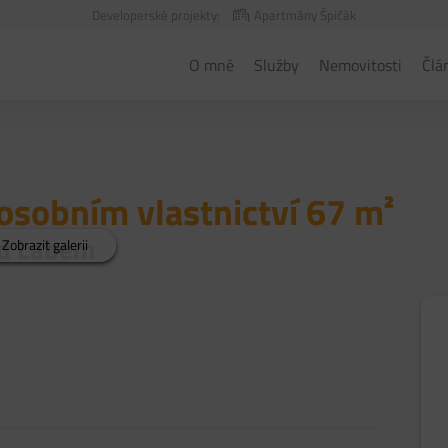
Developerské projekty:
Apartmány Špičák
O mně
Služby
Nemovitosti
Člá
osobním vlastnictví 67 m²
nad Labem
Zobrazit galerii