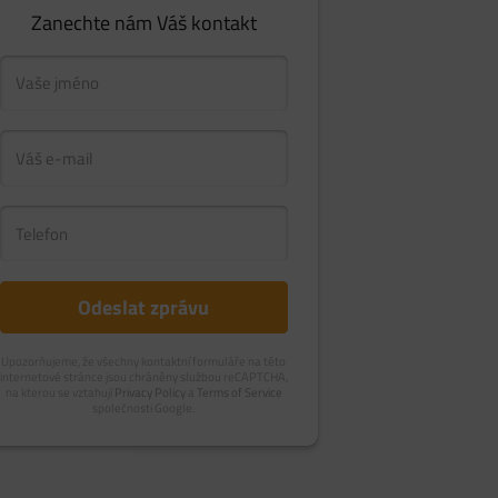
Zanechte nám Váš kontakt
Upozorňujeme, že všechny kontaktní formuláře na této
internetové stránce jsou chráněny službou reCAPTCHA,
na kterou se vztahují
Privacy Policy
a
Terms of Service
společnosti Google.