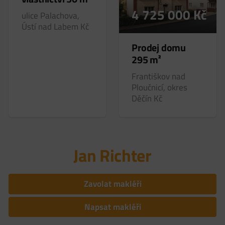
4 725 000
Kč
ulice Palachova,
Ústí nad Labem
Kč
Prodej domu
295 m²
Františkov nad
Ploučnicí, okres
Děčín
Kč
Jan Richter
Zavolat makléři
Napsat makléři