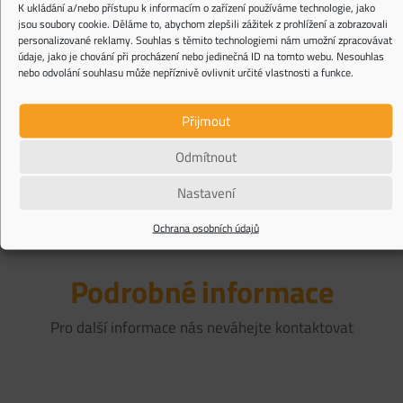
K ukládání a/nebo přístupu k informacím o zařízení používáme technologie, jako
jsou soubory cookie. Děláme to, abychom zlepšili zážitek z prohlížení a zobrazovali
personalizované reklamy. Souhlas s těmito technologiemi nám umožní zpracovávat
údaje, jako je chování při procházení nebo jedinečná ID na tomto webu. Nesouhlas
nebo odvolání souhlasu může nepříznivě ovlivnit určité vlastnosti a funkce.
Upozorňujeme, že všechny kontaktní formuláře na této internetové stránce jsou
chráněny službou reCAPTCHA, na kterou se vztahují
Privacy Policy
a
Terms of Service
Přijmout
společnosti Google.
Odmítnout
Nastavení
Ochrana osobních údajů
Podrobné informace
Pro další informace nás neváhejte kontaktovat