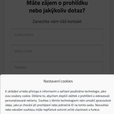
Máte zájem o prohlídku
nebo jakýkoliv dotaz?
Zanechte nám Váš kontakt
Nastavení cookies
K ukládání a/nebo přístupu k informacím o zařízení používáme technologie, jako
Upozorňujeme, že všechny kontaktní formuláře na této internetové stránce jsou
jsou soubory cookie. Děláme to, abychom zlepšili zážitek z prohlížení a zobrazovali
chráněny službou reCAPTCHA, na kterou se vztahují
Privacy Policy
a
Terms of Service
společnosti Google.
personalizované reklamy. Souhlas s těmito technologiemi nám umožní zpracovávat
údaje, jako je chování při procházení nebo jedinečná ID na tomto webu. Nesouhlas
nebo odvolání souhlasu může nepříznivě ovlivnit určité vlastnosti a funkce.