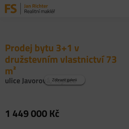
Prodej bytu 3+1 v
družstevním vlastnictví 73
m²
ulice Javorová, Teplice
Zobrazit galerii
1 449 000
Kč