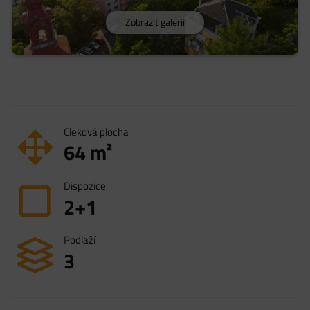
Zobrazit galerii
Cleková plocha
64
m²
Dispozice
2+1
Podlaží
3