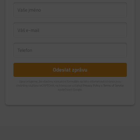
Upozorňujeme, že všechny kontaktní formuláře na této internetové stránce jsou
chráněny službou reCAPTCHA, na kterou se vztahují
Privacy Policy
a
Terms of Service
společnosti Google.