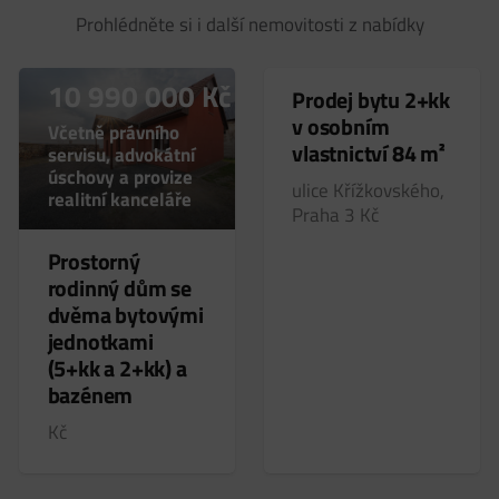
8 990 000
Kč
Prohlédněte si i další nemovitosti z nabídky
10 990 000
Kč
Prodej bytu 2+kk
v osobním
Včetně právního
vlastnictví 84 m²
servisu, advokátní
úschovy a provize
ulice Křížkovského,
realitní kanceláře
Praha 3
Kč
Prostorný
rodinný dům se
dvěma bytovými
jednotkami
(5+kk a 2+kk) a
bazénem
Kč