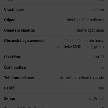
Vlastnictví:
osobní
Odpad:
hloubková kanalizace
Umístění objektu:
Klidná část obce
Občanská vybavenost:
školka, škola, obchody,
zastávky MHD, lékař, pošta
Elektřina:
240 V
Číslo podlaží:
3
Telekomunikace:
internet, kabelové rozvody
Garáž:
Ne
Sklep:
2,75