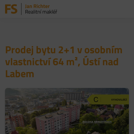
Prodej bytu 2+1 v osobním
vlastnictví 64 m², Ústí nad
Labem