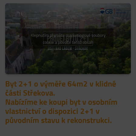
Klepnutím přijměte marketingové soubory
cookie a povolte tento obsah
Byt 2+1 o výměře 64m2 v klidné
části Střekova.
Nabízíme ke koupi byt v osobním
vlastnictví o dispozici 2+1 v
původním stavu k rekonstrukci.