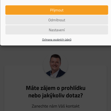
Přijmout
Odmítnout
Nastavení
Načíst další
Ochrana osobních údajů
Máte zájem o prohlídku
nebo jakýkoliv dotaz?
Zanechte nám Váš kontakt