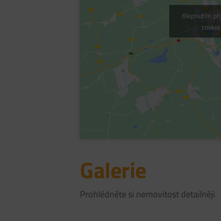
Klepnutím př
cookie
Galerie
Prohlédněte si nemovitost detailněji