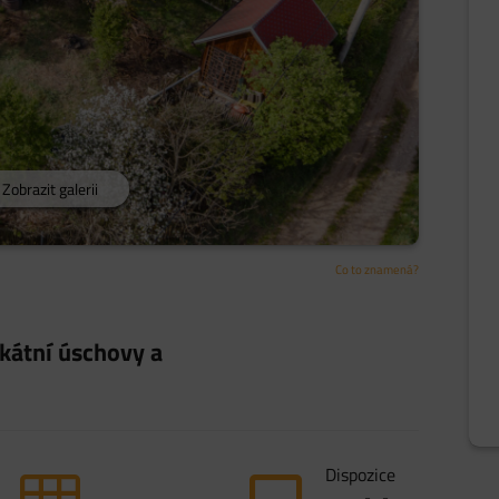
Zobrazit galerii
Co to znamená?
kátní úschovy a
Dispozice