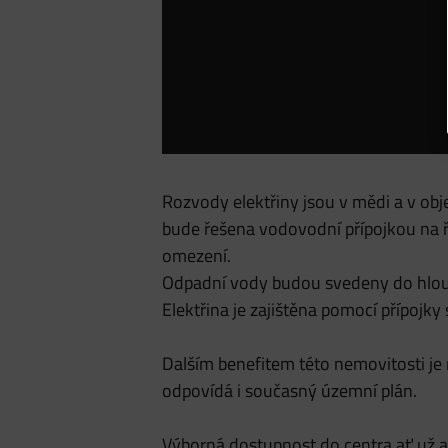
Rozvody elektřiny jsou v mědi a v obj
bude řešena vodovodní přípojkou na řa
omezení.
Odpadní vody budou svedeny do hlou
Elektřina je zajištěna pomocí přípoj
Dalším benefitem této nemovitosti j
odpovídá i současný územní plán.
Výborná dostupnost do centra ať už