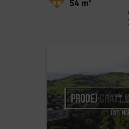
54
m²
Klepnutím př
cookie