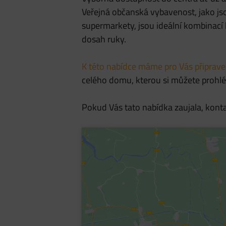
Veřejná občanská vybavenost, jako jso
supermarkety, jsou ideální kombinací 
dosah ruky.
K této nabídce máme pro Vás připra
celého domu, kterou si můžete prohlé
Pokud Vás tato nabídka zaujala, konta