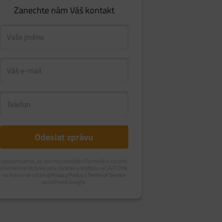
Zanechte nám Váš kontakt
Upozorňujeme, že všechny kontaktní formuláře na této
internetové stránce jsou chráněny službou reCAPTCHA,
na kterou se vztahují
Privacy Policy
a
Terms of Service
společnosti Google.