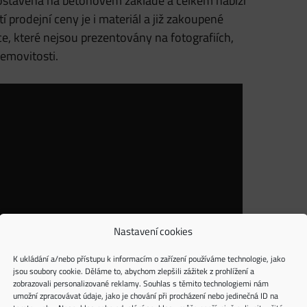
postavena na betonovém základě a celkem nabízí
 prodejní ceny je i materiál a již zakoupené
 které nejsou prezentovány na fotografiích,
emovitosti.
Nastavení cookies
K ukládání a/nebo přístupu k informacím o zařízení používáme technologie, jako
jsou soubory cookie. Děláme to, abychom zlepšili zážitek z prohlížení a
zobrazovali personalizované reklamy. Souhlas s těmito technologiemi nám
umožní zpracovávat údaje, jako je chování při procházení nebo jedinečná ID na