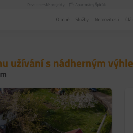
Developerské projekty:
Apartmány Špičák
O mně
Služby
Nemovitosti
Člá
mu užívání s nádherným výh
em