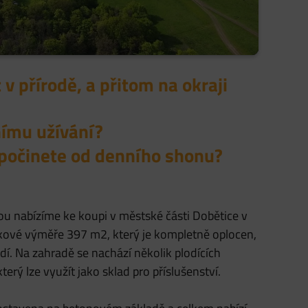
v přírodě, a přitom na okraji
nímu užívání?
dpočinete od denního shonu?
ou nabízíme ke koupi v městské části Dobětice v
kové výměře 397 m2, který je kompletně oplocen,
dí. Na zahradě se nachází několik plodících
rý lze využít jako sklad pro příslušenství.