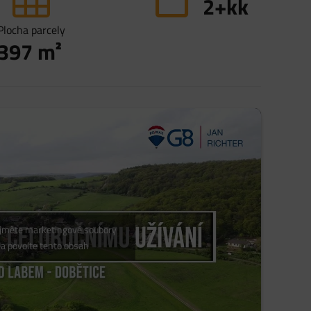
2+kk
Plocha parcely
397
m²
ijměte marketingové soubory
 a povolte tento obsah