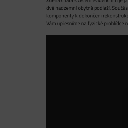
Zděná chata s číslem evidenčním je 
dvě nadzemní obytná podlaží. Součástí
komponenty k dokončení rekonstrukce,
Vám upřesníme na fyzické prohlídce n