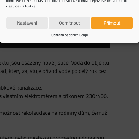
tomto webu. Nesouhlas nebo odvolání souhlasu může nepříznivě ovlivnit určité
vlastnosti a funkce.
Nastavení
Odmítnout
Přijmout
Ochrana osobních údajů
ektu jsou osazeny nové jističe. Voda do objektu
d, který zajištuje přívod vody po celý rok bez
bkové kanalizace.
ky s vlastním elektroměrem s příkonem 230/400.
e možnost rekolaudace na rodinný dům, čemuž
 autem, nebo městskou hromadnou dopravou.